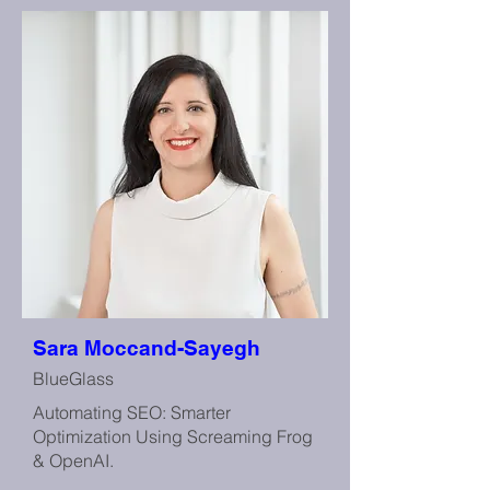
Sara Moccand-Sayegh
BlueGlass
Automating SEO: Smarter
Optimization Using Screaming Frog
& OpenAI.